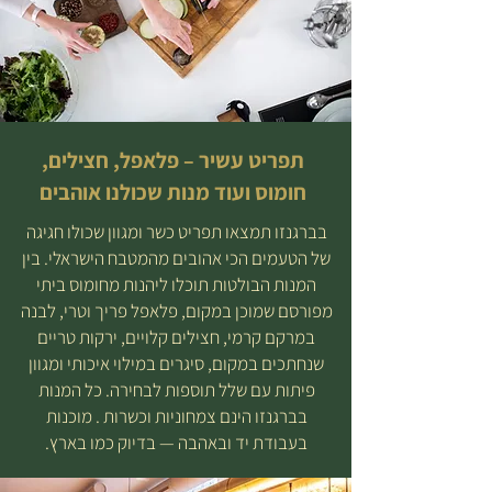
תפריט עשיר – פלאפל, חצילים,
חומוס ועוד מנות שכולנו אוהבים
בברגנזו תמצאו תפריט כשר ומגוון שכולו חגיגה
של הטעמים הכי אהובים מהמטבח הישראלי. בין
המנות הבולטות תוכלו ליהנות מחומוס ביתי
מפורסם שמוכן במקום, פלאפל פריך וטרי, לבנה
במרקם קרמי, חצילים קלויים, ירקות טריים
שנחתכים במקום, סיגרים במילוי איכותי ומגוון
פיתות עם שלל תוספות לבחירה. כל המנות
בברגנזו הינם צמחוניות וכשרות . מוכנות
בעבודת יד ובאהבה — בדיוק כמו בארץ.