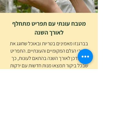
מטבח עונתי עם תפריט מתחלף
לאורך השנה
בברגנזו מאמינים בטריות ובאוכל שחוגג את
חומרי הגלם המקומיים והעונתיים. התפריט
מתעדכן לאורך השנה בהתאם לעונות, כך
שבכל ביקור תמצאו מנות חדשות עם ירקות
טריים, חומרי גלם טריים וטעמים משתנים
שמביאים את המטבח הישראלי לחיים בצורה
הכי טבעית ובריאה שיש. מהסלטים ועד המנות
החמות — הכל מתחדש עם השוק והעונה, תוך
שמירה על המהות והטעמים הישראליים
האהובים. זו לא סתם מסעדה — זו חוויה
קולינרית שמתפתחת עם הזמן.